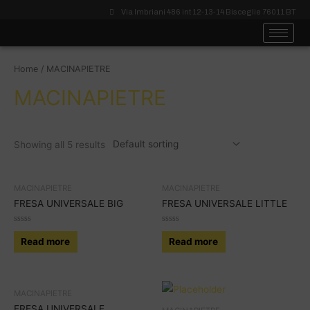
Via Imbriani 486 int 12-13-14 Bisceglie 76011 BT
Home
/ MACINAPIETRE
MACINAPIETRE
Showing all 5 results
MACINAPIETRE
MACINAPIETRE
FRESA UNIVERSALE BIG
FRESA UNIVERSALE LITTLE
Rated
Rated
0
0
Read more
Read more
out
out
of
of
5
5
MACINAPIETRE
FRESA UNIVERSALE