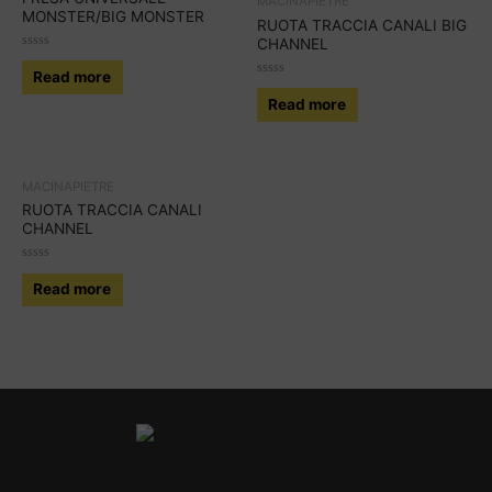
MACINAPIETRE
MONSTER/BIG MONSTER
RUOTA TRACCIA CANALI BIG
CHANNEL
Rated
0
Read more
out
Rated
of
0
Read more
5
out
of
5
MACINAPIETRE
RUOTA TRACCIA CANALI
CHANNEL
Rated
0
Read more
out
of
5