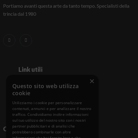
Portiamo avanti questa arte da tanto tempo. Specialisti della
trincia dal 1980
Link utili
×
Questo sito web utilizza
Home
cookie
Servizi
Utilizziamo i cookie per personalizzare
contenuti, annunci e per analizzare il nostro
Assistenza
traffico. Condividiamo inoltre informazioni
sul tuo utilizzo del nostro sito con i nostri
partner pubblicitari e di analisi che
Contatti
potrebbero combinarle con altre
informazioni che hai fornito loro o che